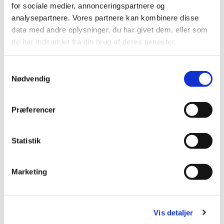
for sociale medier, annonceringspartnere og
analysepartnere. Vores partnere kan kombinere disse
data med andre oplysninger, du har givet dem, eller som
de har indsamlet fra din brug af deres tjenester.
S
Nødvendig
a
m
t
Præferencer
y
Børnegudstjenester
k
k
Statistik
e
Læs mere her
v
Marketing
a
l
g
Vis detaljer